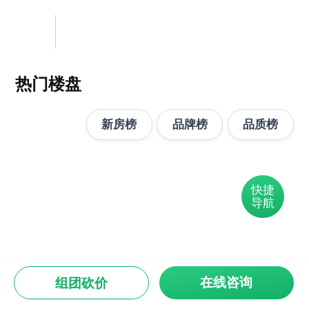
热门楼盘
热销榜
新房榜
品牌榜
品质榜
快捷
导航
在线咨询
组团砍价