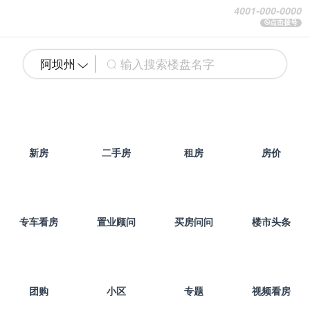
4001-000-0000
点击拨号
阿坝州
新房
二手房
租房
房价
专车看房
置业顾问
买房问问
楼市头条
团购
小区
专题
视频看房