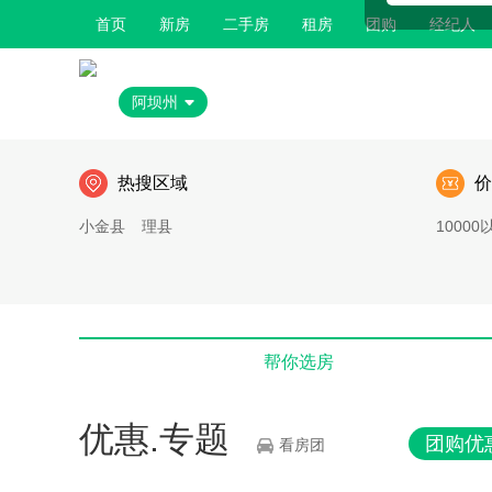
首页
新房
二手房
租房
团购
经纪人
阿坝州
热搜区域
价
小金县
理县
10000
帮你选房
优惠.专题
团购优
看房团