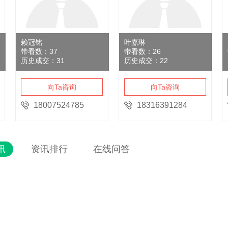
赖冠铭
叶嘉琳
带看数：
37
带看数：
26
历史成交：
31
历史成交：
22
向Ta咨询
向Ta咨询
18007524785
18316391284
讯
资讯排行
在线问答