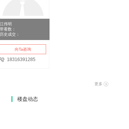
江伟明
带看数：
历史成交：
向Ta咨询
18316391285
更多
楼盘动态