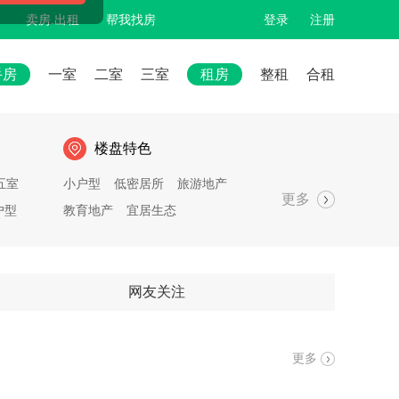
卖房.出租
帮我找房
登录
注册
手房
一室
二室
三室
租房
整租
合租
楼盘特色
五室
小户型
低密居所
旅游地产
更多
户型
教育地产
宜居生态
网友关注
更多