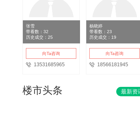
张雪
杨晓婷
带看数：
32
带看数：
23
历史成交：
25
历史成交：
19
向Ta咨询
向Ta咨询
13531685965
18566181945
楼市头条
最新资