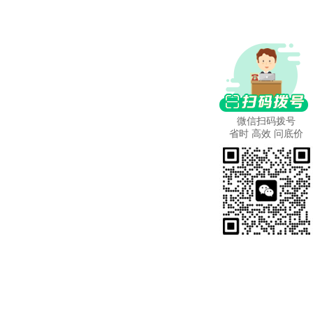
微信扫码拨号
省时 高效 问底价
更多