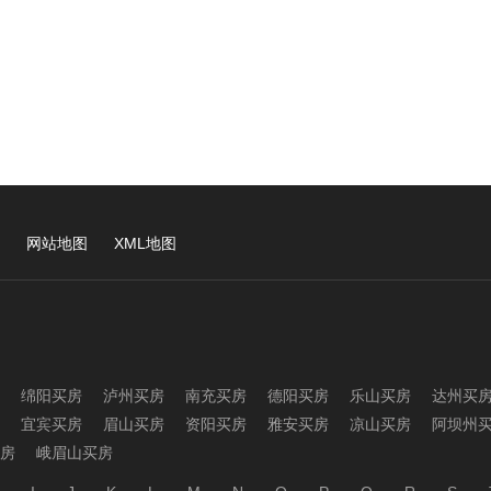
网站地图
XML地图
绵阳买房
泸州买房
南充买房
德阳买房
乐山买房
达州买
宜宾买房
眉山买房
资阳买房
雅安买房
凉山买房
阿坝州
房
峨眉山买房