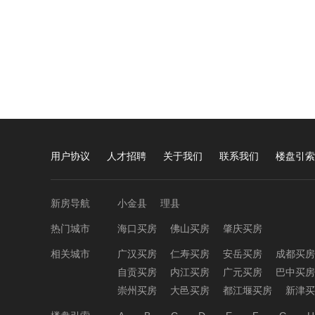
用户协议
人才招聘
关于我们
联系我们
楼盘引索
新房导航
小金县
理县
热门城市
海口买房
佛山买房
肇庆买房
相关城市
广汉买房
仁寿买房
安岳买房
成都买房
自贡买房
内江买房
广元买房
巴中买房
崇州买房
大邑买房
都江堰买房
新津买