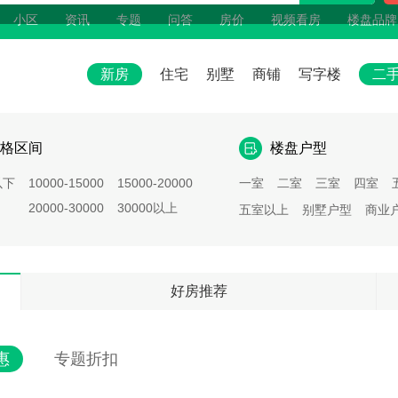
小区
资讯
专题
问答
房价
视频看房
楼盘品牌
新房
住宅
别墅
商铺
写字楼
二
格区间
楼盘户型
以下
10000-15000
15000-20000
一室
二室
三室
四室
20000-30000
30000以上
五室以上
别墅户型
商业
好房推荐
惠
专题折扣