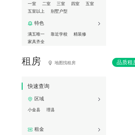
一室
二室
三室
四室
五室
五室以上
别墅户型
特色
满五唯一
靠近学校
精装修
家具齐全
租房
品质租
地图找租房
快速查询
区域
小金县
理县
租金