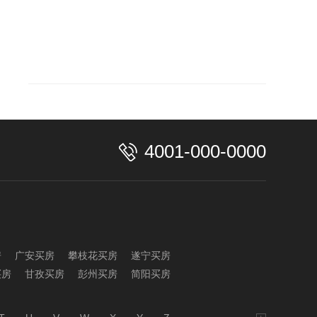
4001-000-0000
房
广安买房
攀枝花买房
遂宁买房
买房
甘孜买房
彭州买房
简阳买房