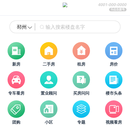
4001-000-0000
点击拨号
邳州
新房
二手房
租房
房价
专车看房
置业顾问
买房问问
楼市头条
团购
小区
专题
视频看房