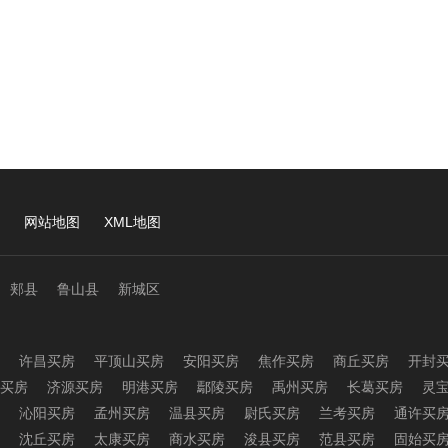
网站地图
XML地图
郏县
鲁山县
新城区
许昌买房
平顶山买房
安阳买房
焦作买房
商丘买房
开封
买房
济源买房
明港买房
鄢陵买房
禹州买房
长葛买房
灵
沁阳买房
孟州买房
温县买房
尉氏买房
兰考买房
通许买
沈丘买房
太康买房
商水买房
浚县买房
范县买房
固始买