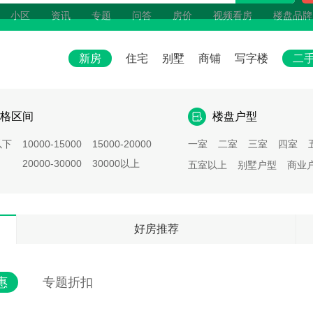
小区
资讯
专题
问答
房价
视频看房
楼盘品牌
新房
住宅
别墅
商铺
写字楼
二
格区间
楼盘户型
以下
10000-15000
15000-20000
一室
二室
三室
四室
20000-30000
30000以上
五室以上
别墅户型
商业
好房推荐
惠
专题折扣