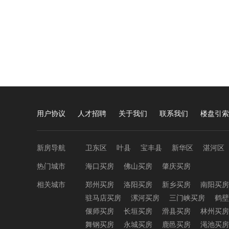
用户协议
人才招聘
关于我们
联系我们
楼盘引索
新房导航
卫东区
叶县
宝丰县
新华区
湛河区
热门城市
海口买房
佛山买房
肇庆买房
相关城市
郑州买房
洛阳买房
新乡买房
南阳买房
驻马店买房
漯河买房
三门峡买房
鹤壁
偃师买房
长垣买房
滑县买房
林州买房
舞钢买房
永城买房
鹿邑买房
渑池买房