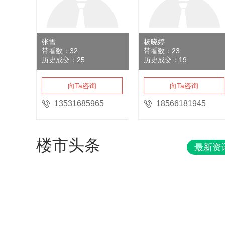
张雪
杨晓婷
带看数：
32
带看数：
23
历史成交：
25
历史成交：
19
向Ta咨询
向Ta咨询
13531685965
18566181945
楼市头条
最新资