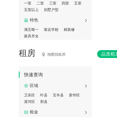
一室
二室
三室
四室
五室
五室以上
别墅户型
特色
满五唯一
靠近学校
精装修
家具齐全
租房
品质租
地图找租房
快速查询
区域
卫东区
叶县
宝丰县
新华区
湛河区
郏县
租金