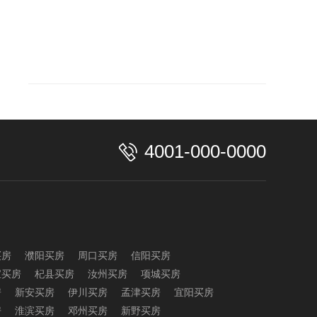
4001-000-0000
买房
濮阳买房
周口买房
信阳买房
宝买房
杞县买房
汝州买房
项城买房
房
新安买房
伊川买房
孟津买房
宜阳买房
房
淮滨买房
邓州买房
新野买房