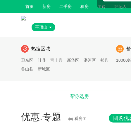
首页
新房
二手房
租房
团购
经纪人
平顶山
热搜区域
价
卫东区
叶县
宝丰县
新华区
湛河区
郏县
10000
鲁山县
新城区
帮你选房
优惠.专题
团购优
看房团