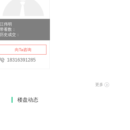
江伟明
带看数：
历史成交：
向Ta咨询
18316391285
更多
楼盘动态