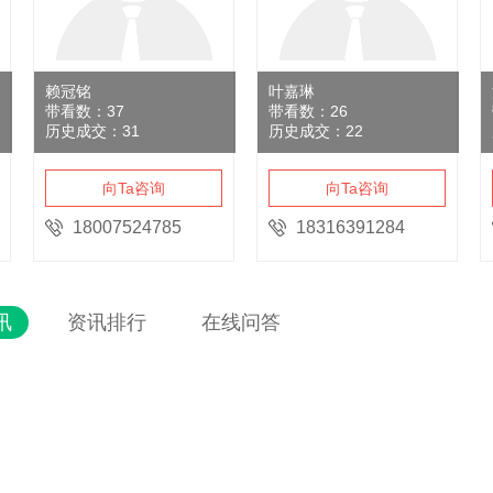
赖冠铭
叶嘉琳
带看数：
37
带看数：
26
历史成交：
31
历史成交：
22
向Ta咨询
向Ta咨询
18007524785
18316391284
讯
资讯排行
在线问答