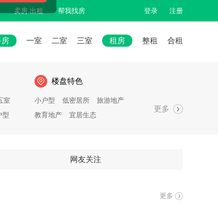
卖房.出租
帮我找房
登录
注册
手房
一室
二室
三室
租房
整租
合租
楼盘特色
五室
小户型
低密居所
旅游地产
更多
户型
教育地产
宜居生态
网友关注
更多