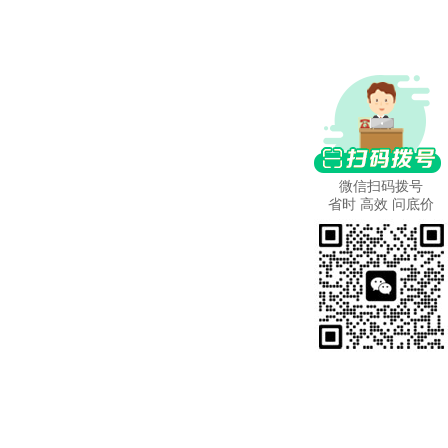
微信扫码拨号
省时 高效 问底价
更多