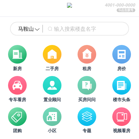
4001-000-0000
点击拨号
马鞍山
新房
二手房
租房
房价
专车看房
置业顾问
买房问问
楼市头条
团购
小区
专题
视频看房