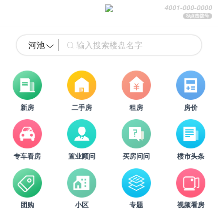
4001-000-0000
点击拨号
河池
新房
二手房
租房
房价
专车看房
置业顾问
买房问问
楼市头条
团购
小区
专题
视频看房