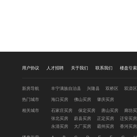
用户协议
人才招聘
关于我们
联系我们
楼盘引索
新房导航
丰宁满族自治县
兴隆县
双桥区
双滦区
热门城市
海口买房
佛山买房
肇庆买房
相关城市
石家庄买房
保定买房
唐山买房
廊坊买
张北买房
蔚县买房
正定买房
迁安买房
永清买房
大厂买房
霸州买房
香河买房