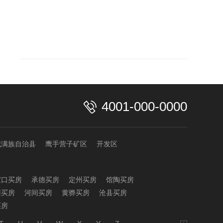
4001-000-0000
城满族自治县
鹰手营子矿区
开发区
家口买房
承德买房
定州买房
馆陶买房
州买房
河间买房
黄骅买房
沧县买房
买房