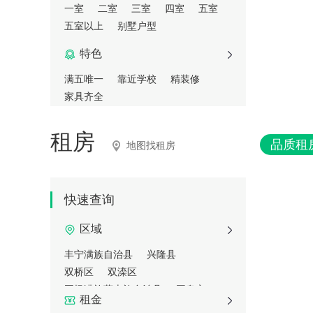
一室
二室
三室
四室
五室
五室以上
别墅户型
特色
满五唯一
靠近学校
精装修
家具齐全
租房
品质租
地图找租房
快速查询
区域
丰宁满族自治县
兴隆县
双桥区
双滦区
围场满族蒙古族自治县
平泉市
租金