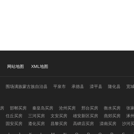
网站地图
XML地图
围场满族蒙古族自治县
平泉市
承德县
滦平县
隆化县
宽
房
邯郸买房
秦皇岛买房
沧州买房
邢台买房
衡水买房
张
任丘买房
三河买房
文安买房
雄安新区买房
燕郊买房
涿
固安买房
遵化买房
昌黎买房
高碑店买房
滦南买房
沙河