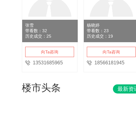
张雪
杨晓婷
带看数：
32
带看数：
23
历史成交：
25
历史成交：
19
向Ta咨询
向Ta咨询
13531685965
18566181945
楼市头条
最新资