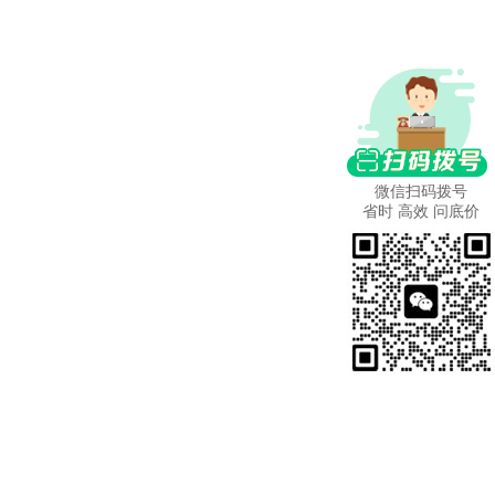
微信扫码拨号
省时 高效 问底价
更多