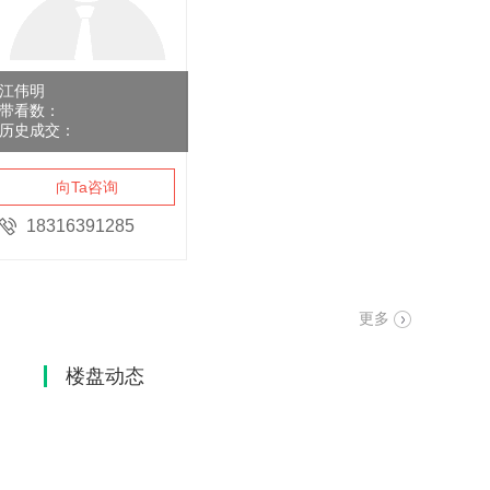
江伟明
带看数：
历史成交：
向Ta咨询
18316391285
更多
楼盘动态