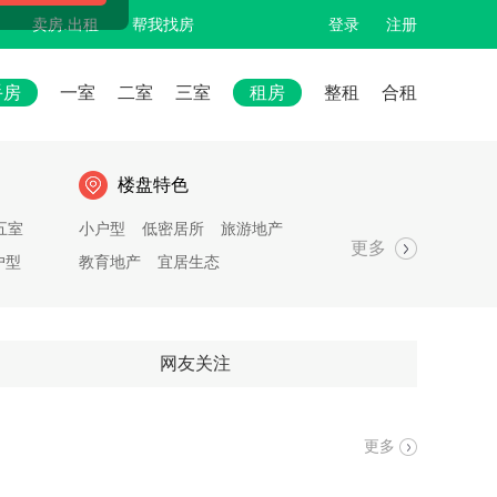
卖房.出租
帮我找房
登录
注册
手房
一室
二室
三室
租房
整租
合租
楼盘特色
五室
小户型
低密居所
旅游地产
更多
户型
教育地产
宜居生态
网友关注
更多