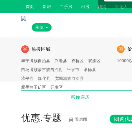
首页
新房
二手房
租房
团购
经纪人
承德
热搜区域
价
丰宁满族自治县
兴隆县
双桥区
双滦区
10000
围场满族蒙古族自治县
平泉市
承德县
滦平县
隆化县
宽城满族自治县
鹰手营子矿区
开发区
帮你选房
优惠.专题
团购优
看房团