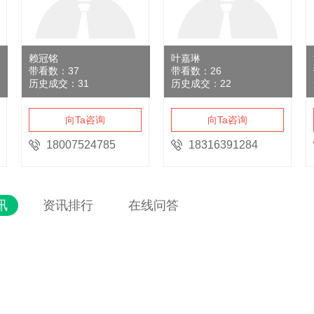
赖冠铭
叶嘉琳
带看数：
37
带看数：
26
历史成交：
31
历史成交：
22
向Ta咨询
向Ta咨询
18007524785
18316391284
讯
资讯排行
在线问答