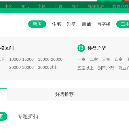
小区
资讯
专题
问答
房价
视频看房
楼盘品牌
新房
住宅
别墅
商铺
写字楼
二
格区间
楼盘户型
以下
10000-15000
15000-20000
一室
二室
三室
四室
20000-30000
30000以上
五室以上
别墅户型
商业
好房推荐
惠
专题折扣