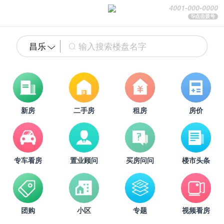
4001-000-0000
点击拨号
昌乐
新房
二手房
租房
房价
专车看房
置业顾问
买房问问
楼市头条
团购
小区
专题
视频看房