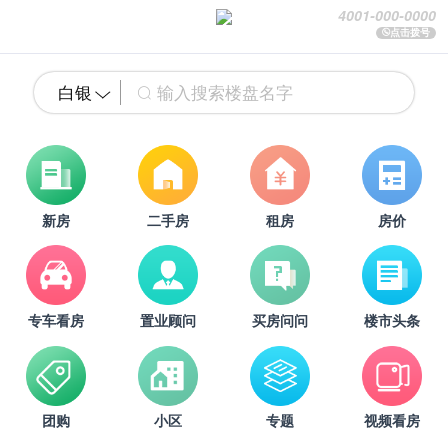
4001-000-0000
点击拨号
白银
新房
二手房
租房
房价
专车看房
置业顾问
买房问问
楼市头条
团购
小区
专题
视频看房