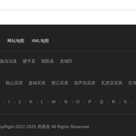
网站地图
XML地图
族自治县
建平县
朝阳县
龙城区
鞍山买房
盘锦买房
营口买房
葫芦岛买房
瓦房店买房
庄
-
I
-
J
-
K
-
L
-
M
-
N
-
O
-
P
-
Q
-
R
-
S
-
pyRight 2022-2025 房易发 All Rights Reserved