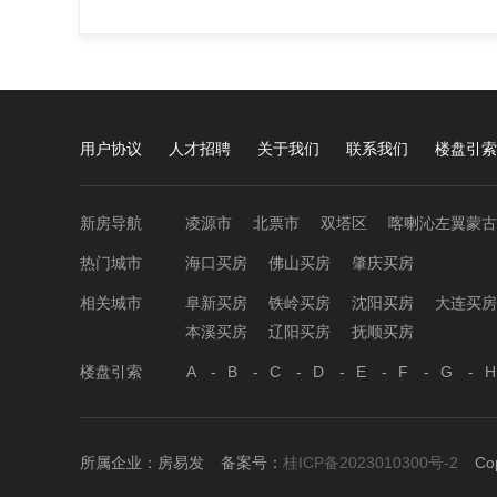
用户协议
人才招聘
关于我们
联系我们
楼盘引索
新房导航
凌源市
北票市
双塔区
喀喇沁左翼蒙古
热门城市
海口买房
佛山买房
肇庆买房
相关城市
阜新买房
铁岭买房
沈阳买房
大连买房
本溪买房
辽阳买房
抚顺买房
楼盘引索
A
-
B
-
C
-
D
-
E
-
F
-
G
-
H
所属企业：
房易发
备案号：
桂ICP备2023010300号-2
Co