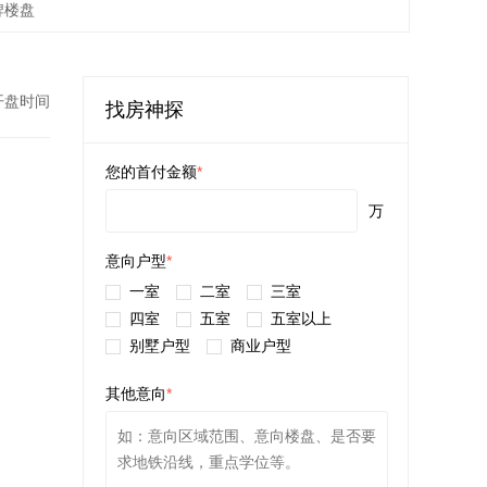
牌楼盘
开盘时间
找房神探
您的首付金额
*
万
意向户型
*
一室
二室
三室
四室
五室
五室以上
别墅户型
商业户型
其他意向
*