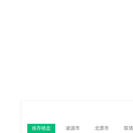
推荐楼盘
凌源市
北票市
双