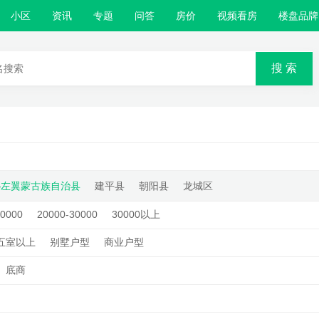
小区
资讯
专题
问答
房价
视频看房
楼盘品牌
搜 索
沁左翼蒙古族自治县
建平县
朝阳县
龙城区
20000
20000-30000
30000以上
五室以上
别墅户型
商业户型
底商