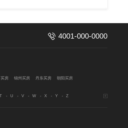
4001-000-0000
河买房
锦州买房
丹东买房
朝阳买房
T
-
U
-
V
-
W
-
X
-
Y
-
Z