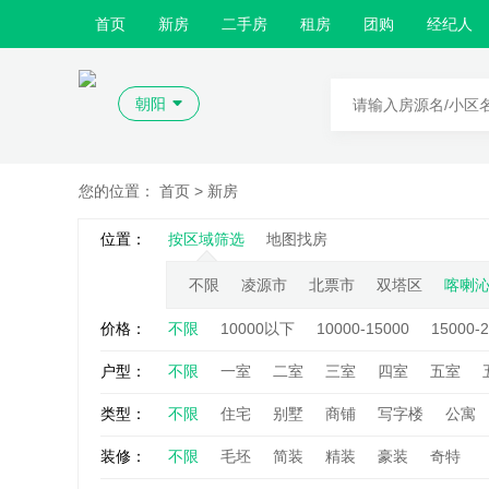
首页
新房
二手房
租房
团购
经纪人
朝阳
您的位置：
首页
> 新房
位置：
按区域筛选
地图找房
不限
凌源市
北票市
双塔区
喀喇
价格：
不限
10000以下
10000-15000
15000-
户型：
不限
一室
二室
三室
四室
五室
类型：
不限
住宅
别墅
商铺
写字楼
公寓
装修：
不限
毛坯
简装
精装
豪装
奇特